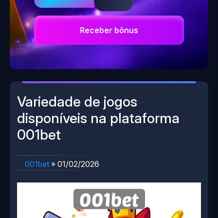
Receber bônus
Variedade de jogos
disponíveis na plataforma
001bet
001bet
»
01/02/2026