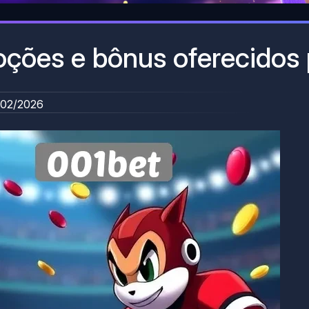
ções e bônus oferecidos 
/02/2026