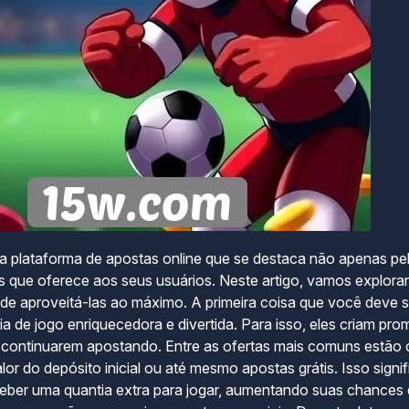
a plataforma de apostas online que se destaca não apenas p
s que oferece aos seus usuários. Neste artigo, vamos explorar
e aproveitá-las ao máximo. A primeira coisa que você deve s
a de jogo enriquecedora e divertida. Para isso, eles criam p
 continuarem apostando. Entre as ofertas mais comuns estão 
or do depósito inicial ou até mesmo apostas grátis. Isso signifi
ber uma quantia extra para jogar, aumentando suas chances d