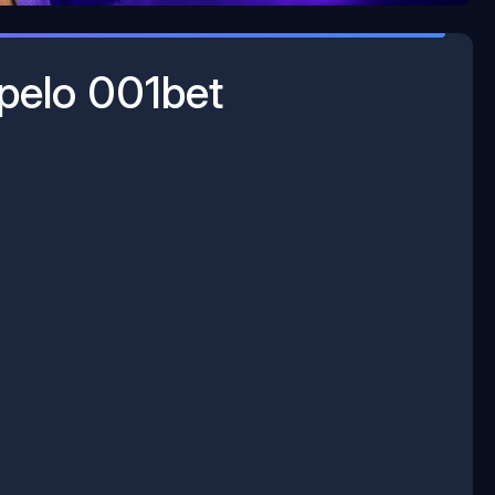
pelo 001bet