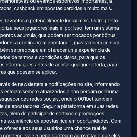
memorativas ou eventos esportivos importantes, a
tadas, cashback em apostas perdidas e muito mais.
favoritos e potencialmente lucrar mais. Outro ponto
riza seus jogadores leais e, por isso, tem um sistema
 pontos acumula, que podem ser trocados por bônus,
ogadores a continuarem apostando, mas também cria um
mbém se preocupa em oferecer uma experiência de
dos de termos e condições claros, para que os
s informações antes de aceitar qualquer oferta, para
ras que possam se aplicar.
és de newsletters e notificações no site, informando
res estejam sempre atualizados e não percam nenhuma
esquecer das redes sociais, onde o 001bet também
e de apostadores. Seguir a plataforma em suas redes
tas, além de participar de sorteios e promoções
ma experiência de apostas rica em oportunidades. Com
e oferece aos seus usuários uma chance real de
 conhece, vale a pena conferir e aproveitar o que eles