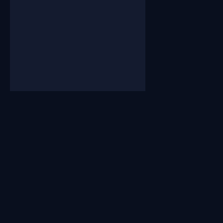
suporte 24 horas por dia, 7 dias por semana