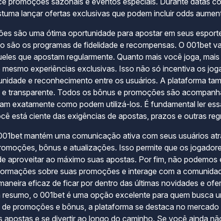
e promoções sazonais e eventos especiais. Durante datas co
tuma lançar ofertas exclusivas que podem incluir odds aumen
s são uma ótima oportunidade para apostar em seus esportes 
o são os programas de fidelidade e recompensas. O 001bet valo
ueles que apostam regularmente. Quanto mais você joga, mais
é mesmo experiências exclusivas. Isso não só incentiva os j
nidade e reconhecimento entre os usuários. A plataforma ta
a e transparente. Todos os bônus e promoções são acompanha
am exatamente como podem utilizá-los. É fundamental ler essa
ocê está ciente das exigências de apostas, prazos e outras reg
001bet mantém uma comunicação ativa com seus usuários atrav
romoções, bônus e atualizações. Isso permite que os jogado
de aproveitar ao máximo suas apostas. Por fim, não podemos 
nformações sobre suas promoções e interage com a comunidad
aneira eficaz de ficar por dentro das últimas novidades e ofer
m resumo, o 001bet é uma opção excelente para quem busca u
 de promoções e bônus, a plataforma se destaca no mercado 
 apostas e se divertir ao longo do caminho. Se você ainda não