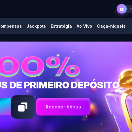
P
compensas
Jackpots
Estratégia
Ao Vivo
Caça-níqueis
S DE PRIMEIRO DEPÓSITO
Receber bônus