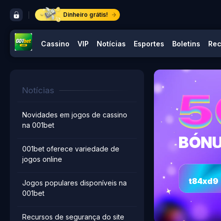
barra de controles 001bet
Dinheiro grátis!
Cassino
VIP
Notícias
Esportes
Boletins
Re
navegação 001bet
Notícias
Novidades em jogos de cassino
na 001bet
BÓNU
001bet oferece variedade de
jogos online
t84xd9
Jogos populares disponíveis na
001bet
Recursos de segurança do site