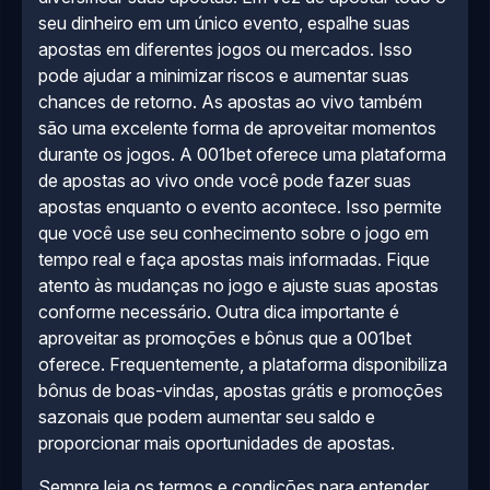
seu dinheiro em um único evento, espalhe suas
apostas em diferentes jogos ou mercados. Isso
pode ajudar a minimizar riscos e aumentar suas
chances de retorno. As apostas ao vivo também
são uma excelente forma de aproveitar momentos
durante os jogos. A 001bet oferece uma plataforma
de apostas ao vivo onde você pode fazer suas
apostas enquanto o evento acontece. Isso permite
que você use seu conhecimento sobre o jogo em
tempo real e faça apostas mais informadas. Fique
atento às mudanças no jogo e ajuste suas apostas
conforme necessário. Outra dica importante é
aproveitar as promoções e bônus que a 001bet
oferece. Frequentemente, a plataforma disponibiliza
bônus de boas-vindas, apostas grátis e promoções
sazonais que podem aumentar seu saldo e
proporcionar mais oportunidades de apostas.
Sempre leia os termos e condições para entender