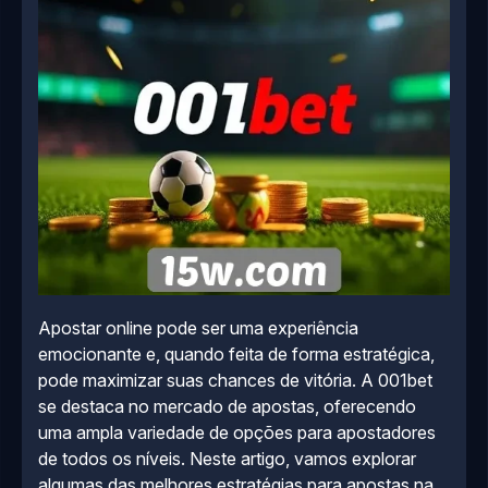
Apostar online pode ser uma experiência
emocionante e, quando feita de forma estratégica,
pode maximizar suas chances de vitória. A 001bet
se destaca no mercado de apostas, oferecendo
uma ampla variedade de opções para apostadores
de todos os níveis. Neste artigo, vamos explorar
algumas das melhores estratégias para apostas na